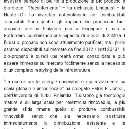
investire sempre di più nella produzione di bio-propano e
bio-diesel. “Recentemente” – ha dichiarato Lindquist – la
Neste Oil ha investito notevolmente nei combustibili
rinnovabili. Sono quattro gli impianti che producono bio-
propano: due in Finlandia, uno a Singapore e uno a
Rotterdam, combinando una capacità di diesel di 2 Mt/a. I
flussi di propano non sono attualmente purificati, ma i primi
saranno disponibili sul mercato da fine 2012 / inizi 2013” . Il
bio-propano è quindi una realtà ormai consolidata e può
essere immessa sul mercato facilmente senza la necessità
di un completo restyling delle infrastrutture.
“La ricerca per le energie rinnovabili è essenzialmente su
scala globale e anche locale” ha spiegato Patrik R. Jones ,
dell’Università di Turku, Finlandia. “Esistono già tecnologie
mature e su larga scala per l’elettricità rinnovabile, la più
grande sfida rimane quella di produrre combustibili
rinnovabili senza che sia necessario sostituire
immediatamente la distribuzione esistente e le