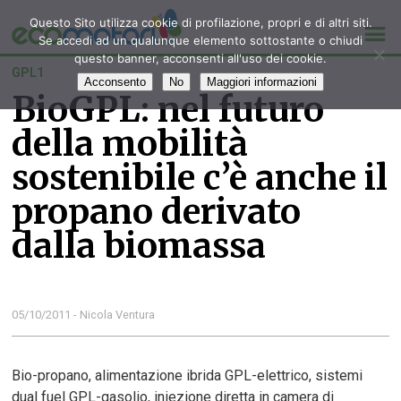
Questo Sito utilizza cookie di profilazione, propri e di altri siti.
Se accedi ad un qualunque elemento sottostante o chiudi
questo banner, acconsenti all'uso dei cookie.
GPL1
Acconsento
No
Maggiori informazioni
BioGPL: nel futuro
della mobilità
sostenibile c’è anche il
propano derivato
dalla biomassa
05/10/2011 - Nicola Ventura
Bio-propano, alimentazione ibrida GPL-elettrico, sistemi
dual fuel GPL-gasolio, iniezione diretta in camera di