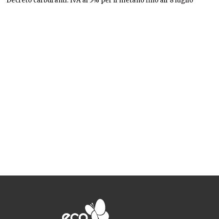
Decreto carburanti: IVA al 5% per il metano fino all’8 luglio