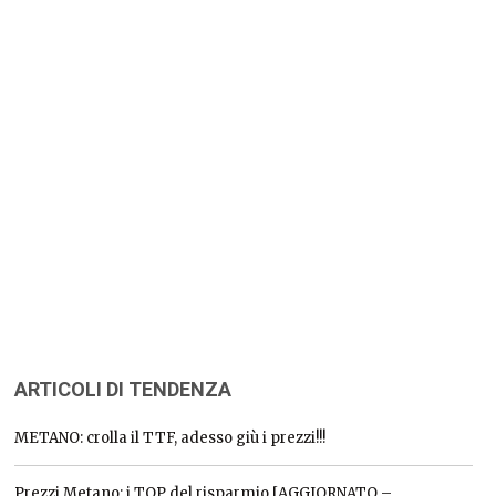
ARTICOLI DI TENDENZA
METANO: crolla il TTF, adesso giù i prezzi!!!
Prezzi Metano: i TOP del risparmio [AGGIORNATO –