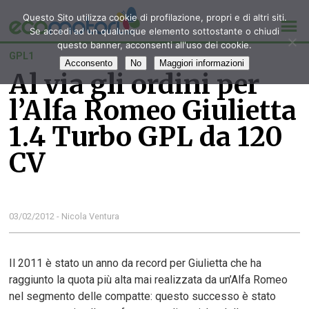
Questo Sito utilizza cookie di profilazione, propri e di altri siti.
Se accedi ad un qualunque elemento sottostante o chiudi
questo banner, acconsenti all'uso dei cookie.
GPL1
Acconsento
No
Maggiori informazioni
Al via gli ordini per
l’Alfa Romeo Giulietta
1.4 Turbo GPL da 120
CV
03/02/2012 - Nicola Ventura
Il 2011 è stato un anno da record per Giulietta che ha
raggiunto la quota più alta mai realizzata da un’Alfa Romeo
nel segmento delle compatte: questo successo è stato