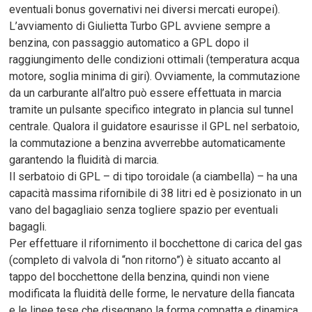
eventuali bonus governativi nei diversi mercati europei).
L’avviamento di Giulietta Turbo GPL avviene sempre a
benzina, con passaggio automatico a GPL dopo il
raggiungimento delle condizioni ottimali (temperatura acqua
motore, soglia minima di giri). Ovviamente, la commutazione
da un carburante all’altro può essere effettuata in marcia
tramite un pulsante specifico integrato in plancia sul tunnel
centrale. Qualora il guidatore esaurisse il GPL nel serbatoio,
la commutazione a benzina avverrebbe automaticamente
garantendo la fluidità di marcia.
Il serbatoio di GPL – di tipo toroidale (a ciambella) – ha una
capacità massima rifornibile di 38 litri ed è posizionato in un
vano del bagagliaio senza togliere spazio per eventuali
bagagli.
Per effettuare il rifornimento il bocchettone di carica del gas
(completo di valvola di “non ritorno”) è situato accanto al
tappo del bocchettone della benzina, quindi non viene
modificata la fluidità delle forme, le nervature della fiancata
e le linee tese che disegnano la forma compatta e dinamica