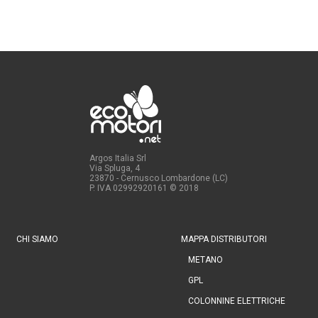
Argos Italia Srl
Via Spluga, 4
23870 - Cernusco Lombardone (LC)
P. IVA 02992920161
© 2018
CHI SIAMO
MAPPA DISTRIBUTORI
METANO
GPL
COLONNINE ELETTRICHE