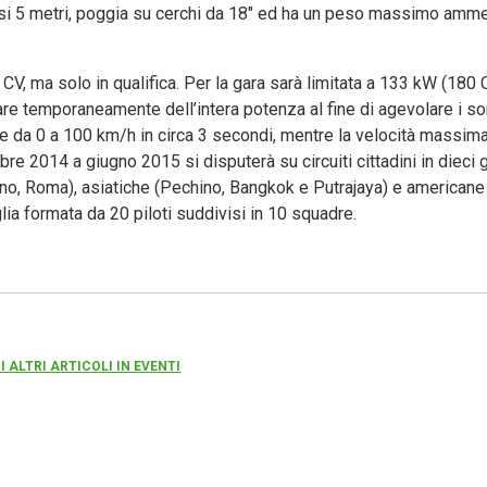
asi 5 metri, poggia su cerchi da 18″ ed ha un peso massimo amm
CV, ma solo in qualifica. Per la gara sarà limitata a 133 kW (180 C
re temporaneamente dell’intera potenza al fine di agevolare i so
 da 0 a 100 km/h in circa 3 secondi, mentre la velocità massima
e 2014 a giugno 2015 si disputerà su circuiti cittadini in dieci g
lino, Roma), asiatiche (Pechino, Bangkok e Putrajaya) e americane
ia formata da 20 piloti suddivisi in 10 squadre.
I ALTRI ARTICOLI IN EVENTI