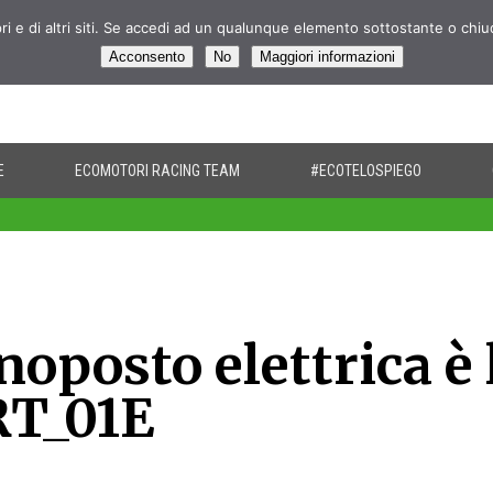
pri e di altri siti. Se accedi ad un qualunque elemento sottostante o chi
Acconsento
No
Maggiori informazioni
E
ECOMOTORI RACING TEAM
#ECOTELOSPIEGO
oposto elettrica è 
RT_01E