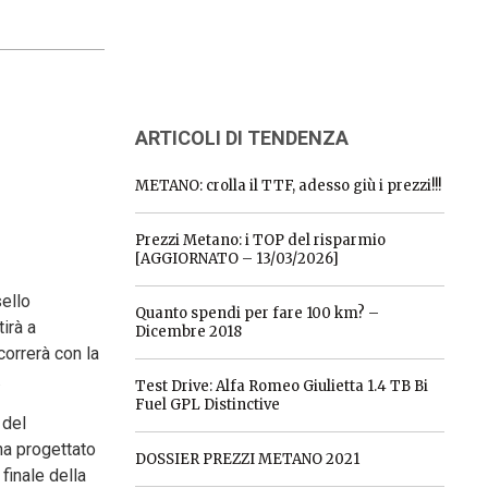
ARTICOLI DI TENDENZA
METANO: crolla il TTF, adesso giù i prezzi!!!
Prezzi Metano: i TOP del risparmio
[AGGIORNATO – 13/03/2026]
sello
Quanto spendi per fare 100 km? –
irà a
Dicembre 2018
correrà con la
.
Test Drive: Alfa Romeo Giulietta 1.4 TB Bi
Fuel GPL Distinctive
 del
ha progettato
DOSSIER PREZZI METANO 2021
finale della