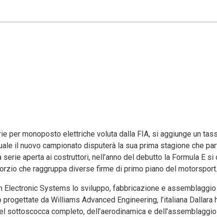
rie per monoposto elettriche voluta dalla FIA, si aggiunge un tas
ale il nuovo campionato disputerà la sua prima stagione che part
rie aperta ai costruttori, nell’anno del debutto la Formula E si 
zio che raggruppa diverse firme di primo piano del motorsport
ren Electronic Systems lo sviluppo, fabbricazione e assemblaggio
o progettate da Williams Advanced Engineering, l’italiana Dallara 
l sottoscocca completo, dell’aerodinamica e dell’assemblaggio 