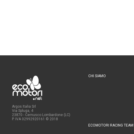
CHI SIAMO
Argos Italia Srl
Via Spluga, 4
23870 - Cernusco Lombardone (LC)
P. IVA 02992920161
© 2018
ECOMOTORI RACING TEAM