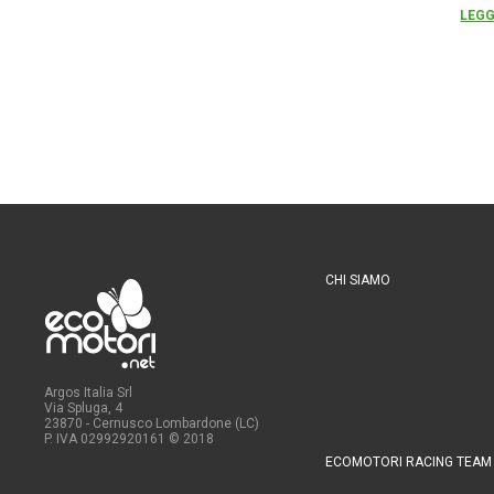
LEGG
CHI SIAMO
Argos Italia Srl
Via Spluga, 4
23870 - Cernusco Lombardone (LC)
P. IVA 02992920161
© 2018
ECOMOTORI RACING TEAM