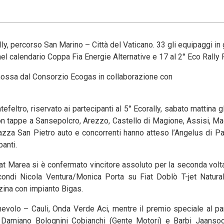
y, percorso San Marino – Città del Vaticano. 33 gli equipaggi in 
a nel calendario Coppa Fia Energie Alternative e 17 al 2° Eco Rally
romossa dal Consorzio Ecogas in collaborazione con
feltro, riservato ai partecipanti al 5° Ecorally, sabato mattina g
con tappe a Sansepolcro, Arezzo, Castello di Magione, Assisi, Ma
Piazza San Pietro auto e concorrenti hanno atteso l’Angelus di 
panti.
Fiat Marea si è confermato vincitore assoluto per la seconda volt
condi Nicola Ventura/Monica Porta su Fiat Doblò T-jet Natural
ina con impianto Bigas.
nevolo – Cauli, Onda Verde Aci, mentre il premio speciale al pa
i Damiano Bolognini Cobianchi (Gente Motori) e Barbi Jaanso