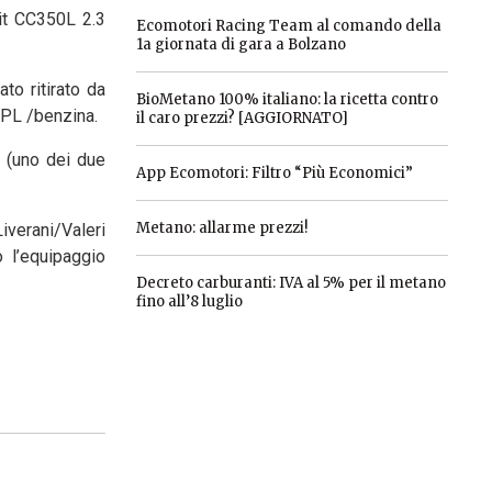
it CC350L 2.3
Ecomotori Racing Team al comando della
1a giornata di gara a Bolzano
to ritirato da
BioMetano 100% italiano: la ricetta contro
GPL /benzina.
il caro prezzi? [AGGIORNATO]
a (uno dei due
App Ecomotori: Filtro “Più Economici”
Metano: allarme prezzi!
iverani/Valeri
 l’equipaggio
Decreto carburanti: IVA al 5% per il metano
fino all’8 luglio