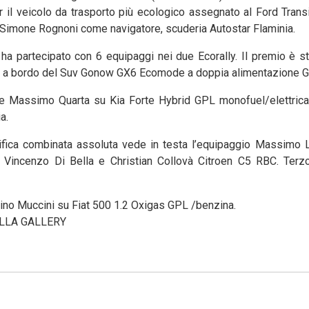
il veicolo da trasporto più ecologico assegnato al Ford Trans
imone Rognoni come navigatore, scuderia Autostar Flaminia.
a partecipato con 6 equipaggi nei due Ecorally. Il premio è sta
ara a bordo del Suv Gonow GX6 Ecomode a doppia alimentazione 
illi e Massimo Quarta su Kia Forte Hybrid GPL monofuel/elettric
a.
ssifica combinata assoluta vede in testa l’equipaggio Massimo L
 Vincenzo Di Bella e Christian Collovà Citroen C5 RBC. Terzo
ino Muccini su Fiat 500 1.2 Oxigas GPL /benzina.
ELLA GALLERY