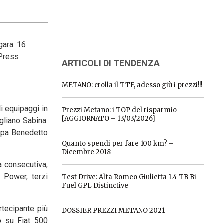
gara: 16
 Press
ARTICOLI DI TENDENZA
METANO: crolla il TTF, adesso giù i prezzi!!!
li equipaggi in
Prezzi Metano: i TOP del risparmio
[AGGIORNATO – 13/03/2026]
gliano Sabina.
Papa Benedetto
Quanto spendi per fare 100 km? –
Dicembre 2018
a consecutiva,
 Power, terzi
Test Drive: Alfa Romeo Giulietta 1.4 TB Bi
Fuel GPL Distinctive
rtecipante più
DOSSIER PREZZI METANO 2021
o su Fiat 500