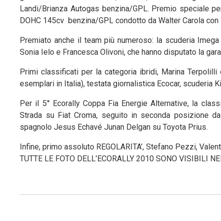
Landi/Brianza Autogas benzina/GPL. Premio speciale per 
DOHC 145cv benzina/GPL condotto da Walter Carola con S
Premiato anche il team più numeroso: la scuderia Imega h
Sonia Ielo e Francesca Olivoni, che hanno disputato la g
Primi classificati per la categoria ibridi, Marina Terpol
esemplari in Italia), testata giornalistica Ecocar, scuderia Ki
Per il 5° Ecorally Coppa Fia Energie Alternative, la cla
Strada su Fiat Croma, seguito in seconda posizione da
spagnolo Jesus Echavé Junan Delgan su Toyota Prius.
Infine, primo assoluto REGOLARITA’, Stefano Pezzi, Valent
TUTTE LE FOTO DELL’ECORALLY 2010 SONO VISIBILI N