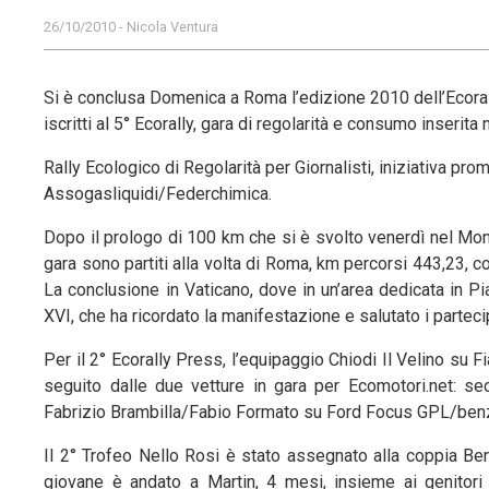
26/10/2010 - Nicola Ventura
Si è conclusa Domenica a Roma l’edizione 2010 dell’Ecorall
iscritti al 5° Ecorally, gara di regolarità e consumo inserit
Rally Ecologico di Regolarità per Giornalisti, iniziativa p
Assogasliquidi/Federchimica.
Dopo il prologo di 100 km che si è svolto venerdì nel Monte
gara sono partiti alla volta di Roma, km percorsi 443,23, 
La conclusione in Vaticano, dove in un’area dedicata in 
XVI, che ha ricordato la manifestazione e salutato i parteci
Per il 2° Ecorally Press, l’equipaggio Chiodi Il Velino su 
seguito dalle due vetture in gara per Ecomotori.net: se
Fabrizio Brambilla/Fabio Formato su Ford Focus GPL/benz
Il 2° Trofeo Nello Rosi è stato assegnato alla coppia Be
giovane è andato a Martin, 4 mesi, insieme ai genitor