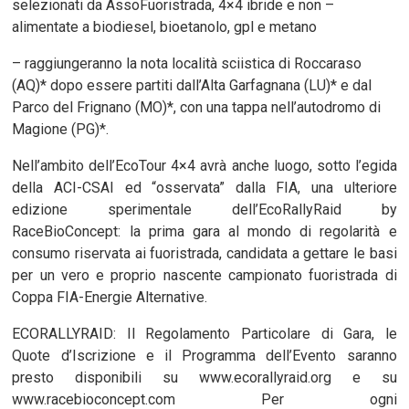
selezionati da AssoFuoristrada, 4×4 ibride e non –
alimentate a biodiesel, bioetanolo, gpl e metano
– raggiungeranno la nota località sciistica di Roccaraso
(AQ)* dopo essere partiti dall’Alta Garfagnana (LU)* e dal
Parco del Frignano (MO)*, con una tappa nell’autodromo di
Magione (PG)*.
Nell’ambito dell’EcoTour 4×4 avrà anche luogo, sotto l’egida
della ACI-CSAI ed “osservata” dalla FIA, una ulteriore
edizione sperimentale dell’EcoRallyRaid by
RaceBioConcept: la prima gara al mondo di regolarità e
consumo riservata ai fuoristrada, candidata a gettare le basi
per un vero e proprio nascente campionato fuoristrada di
Coppa FIA-Energie Alternative.
ECORALLYRAID: Il Regolamento Particolare di Gara, le
Quote d’Iscrizione e il Programma dell’Evento saranno
presto disponibili su www.ecorallyraid.org e su
www.racebioconcept.com Per ogni