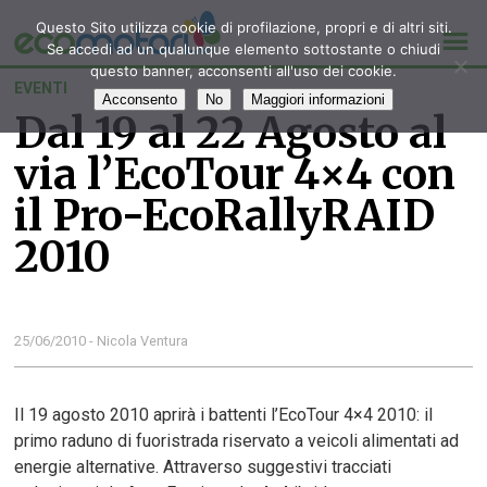
Questo Sito utilizza cookie di profilazione, propri e di altri siti.
Se accedi ad un qualunque elemento sottostante o chiudi
questo banner, acconsenti all'uso dei cookie.
EVENTI
Acconsento
No
Maggiori informazioni
Dal 19 al 22 Agosto al
via l’EcoTour 4×4 con
il Pro-EcoRallyRAID
2010
25/06/2010 - Nicola Ventura
Il 19 agosto 2010 aprirà i battenti l’EcoTour 4×4 2010: il
primo raduno di fuoristrada riservato a veicoli alimentati ad
energie alternative. Attraverso suggestivi tracciati