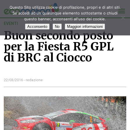
Questo Sito utilizza cookie di profilazione, propri e di altri siti.
Se accedi ad un qualunque elemento sottostante o chiudi
questo banner, acconsenti all'uso dei cookie.
EVENTI
Acconsento
No
Maggiori informazioni
Buon secondo posto
per la Fiesta R5 GPL
di BRC al Ciocco
22/03/2016 - redazione