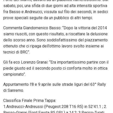
sabato, poi, una sfida di due giorni ad alta intensità sportiva
fra Basso e Andreucci, vissuta sul filo dei secondi, in sedici
prove speciali seguite da un pubblico di altri tempi.
Commenta Giandomenico Basso: “Dopo la vittoria del 2014
siamo riusciti, con questo risultato, a riscattare la delusione
dello scorso anno. Sono soddisfattissimo del piazzamento
ottenuto che ci ripaga dell’ottimo lavoro svolto insieme ai
tecnici di BRC”.
Gli fa eco Lorenzo Granai: “Era importantissimo partire con il
piede giusto ed il secondo posto ci conforta molto in ottica
campionato”.
Appuntamento l’8 e 9 aprile sulle strade liguri del 63° Rally
di Sanremo.
Classifica Finale Prima Tappa:
1.Andreucci-Andreussi (Peugeot 208 T16 R5) in 52’41.1 ; 2.
Basso-Granai (Ford Fiesta R5 GPL) a 14.2; 3.Perico-Turati