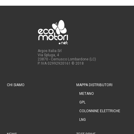
Argos Italia Srl
Via Spluga, 4
23870 - Cernusco Lombardone (LC)
P. IVA 02992920161
© 2018
CHI SIAMO
MAPPA DISTRIBUTORI
METANO
GPL
COLONNINE ELETTRICHE
LNG