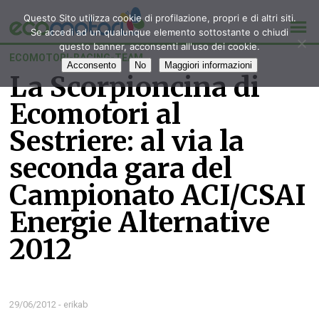
Questo Sito utilizza cookie di profilazione, propri e di altri siti.
Se accedi ad un qualunque elemento sottostante o chiudi
questo banner, acconsenti all'uso dei cookie.
ECOMOTORI-RACING-TEAM
Acconsento
No
Maggiori informazioni
La Scorpioncina di
Ecomotori al
Sestriere: al via la
seconda gara del
Campionato ACI/CSAI
Energie Alternative
2012
29/06/2012 - erikab