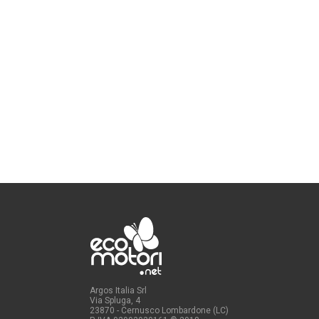
Argos Italia Srl
Via Spluga, 4
23870 - Cernusco Lombardone (LC)