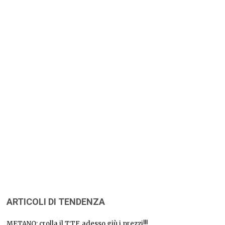
ARTICOLI DI TENDENZA
METANO: crolla il TTF, adesso giù i prezzi!!!