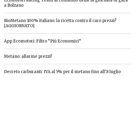
Ecomotori Racing Team al comando della 1a giornata di gara
a Bolzano
BioMetano 100% italiano: la ricetta contro il caro prezzi?
[AGGIORNATO]
App Ecomotori: Filtro “Più Economici”
Metano: allarme prezzi!
Decreto carburanti: IVA al 5% per il metano fino all’8 luglio