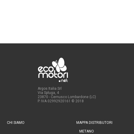
Argos Italia Srl
Via Spluga, 4
23870 - Cernusco Lombardone (LC)
P. IVA 02992920161
© 2018
CHI SIAMO
MAPPA DISTRIBUTORI
METANO