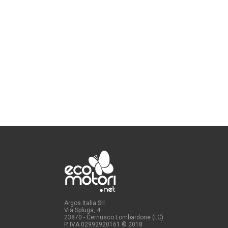
Argos Italia Srl
Via Spluga, 4
23870 - Cernusco Lombardone (LC)
P. IVA 02992920161
© 2018