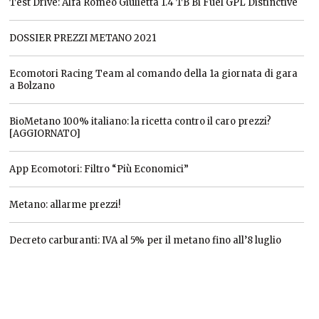
Test Drive: Alfa Romeo Giulietta 1.4 TB Bi Fuel GPL Distinctive
DOSSIER PREZZI METANO 2021
Ecomotori Racing Team al comando della 1a giornata di gara
a Bolzano
BioMetano 100% italiano: la ricetta contro il caro prezzi?
[AGGIORNATO]
App Ecomotori: Filtro “Più Economici”
Metano: allarme prezzi!
Decreto carburanti: IVA al 5% per il metano fino all’8 luglio