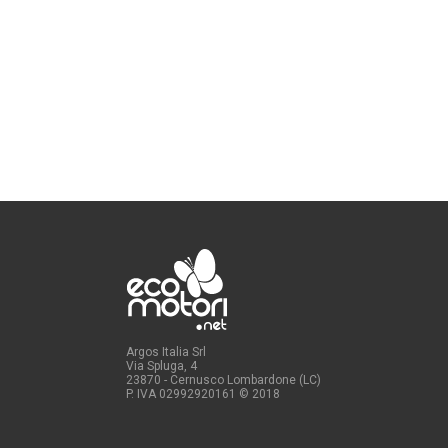
Argos Italia Srl
Via Spluga, 4
23870 - Cernusco Lombardone (LC)
P. IVA 02992920161
© 2018