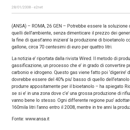
28/01/2008 - e2net
(ANSA) – ROMA, 26 GEN – Potrebbe essere la soluzione ch
quelli dell’ambiente, senza dimenticare il prezzo dei gener
la fine di quest’anno iniziera’ la produzione di bioetanolo 
gallone, circa 70 centesimi di euro per quattro litri.
La notizia e’ riportata dalla rivista Wired. Il metodo di prod
gassificazione, un processo che e’ in grado di convertire 
carbonio e idrogeno. Questo gas viene fatto poi ‘digerire’ da
dovrebbe essere del 40% piu’ basso di quello dell’etanolo r
produrre appositamente per il bioetanolo – ha spiegato Ri
se si e’ in una zona dove c’e’ una grossa produzione di rifiu
vanno bene lo stesso. Ogni differente regione puo’ adotta
160mila litri l’anno entro il 2008, mentre in tre anni la pro
Fonte: www.ansa.it