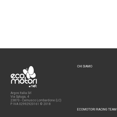
CHI SIAMO
Argos Italia Srl
Via Spluga, 4
23870 - Cernusco Lombardone (LC)
P. IVA 02992920161
© 2018
ECOMOTORI RACING TEAM