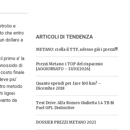
trolio e
to che entro
ARTICOLI DI TENDENZA
un dollaro a
METANO: crolla il TTF, adesso giù i prezzi!!!
il primo e’ la
Prezzi Metano: i TOP del risparmio
monossido di
[AGGIORNATO – 13/03/2026]
 costo finale
deve piu’
Quanto spendi per fare 100 km? –
stro metodo
Dicembre 2018
i lignei
pianto da
Test Drive: Alfa Romeo Giulietta 1.4 TB Bi
Fuel GPL Distinctive
DOSSIER PREZZI METANO 2021