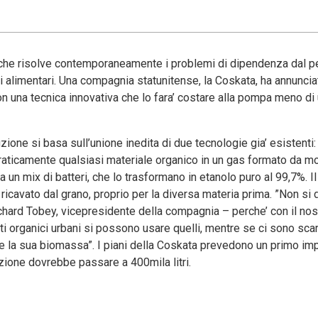
e risolve contemporaneamente i problemi di dipendenza dal pe
i alimentari. Una compagnia statunitense, la Coskata, ha annuncia
con una tecnica innovativa che lo fara’ costare alla pompa meno di 
uzione si basa sull’unione inedita di due tecnologie gia’ esistenti: 
praticamente qualsiasi materiale organico in un gas formato da 
 un mix di batteri, che lo trasformano in etanolo puro al 99,7%. Il
icavato dal grano, proprio per la diversa materia prima. ”Non si 
chard Tobey, vicepresidente della compagnia – perche’ con il no
ti organici urbani si possono usare quelli, mentre se ci sono scart
re la sua biomassa”. I piani della Coskata prevedono un primo im
duzione dovrebbe passare a 400mila litri.