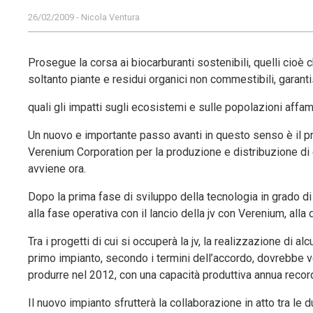
26/02/2009 - Nicola Ventura
Prosegue la corsa ai biocarburanti sostenibili, quelli cioè
soltanto piante e residui organici non commestibili, garantis
quali gli impatti sugli ecosistemi e sulle popolazioni affam
Un nuovo e importante passo avanti in questo senso è il pr
Verenium Corporation per la produzione e distribuzione di 
avviene ora.
Dopo la prima fase di sviluppo della tecnologia in grado di
alla fase operativa con il lancio della jv con Verenium, all
Tra i progetti di cui si occuperà la jv, la realizzazione di a
primo impianto, secondo i termini dell’accordo, dovrebbe ve
produrre nel 2012, con una capacità produttiva annua record: c
Il nuovo impianto sfrutterà la collaborazione in atto tra l