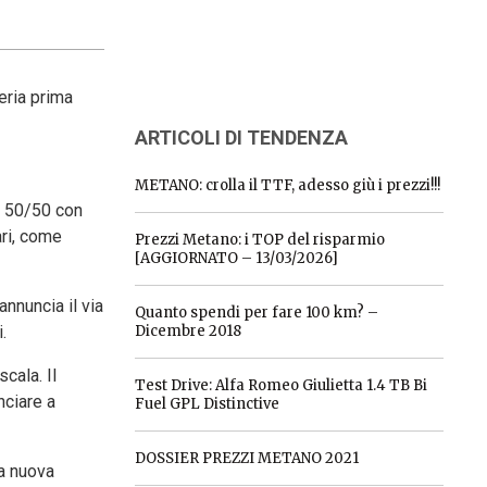
eria prima
ARTICOLI DI TENDENZA
METANO: crolla il TTF, adesso giù i prezzi!!!
l 50/50 con
ari, come
Prezzi Metano: i TOP del risparmio
[AGGIORNATO – 13/03/2026]
nnuncia il via
Quanto spendi per fare 100 km? –
.
Dicembre 2018
scala. Il
Test Drive: Alfa Romeo Giulietta 1.4 TB Bi
nciare a
Fuel GPL Distinctive
DOSSIER PREZZI METANO 2021
la nuova