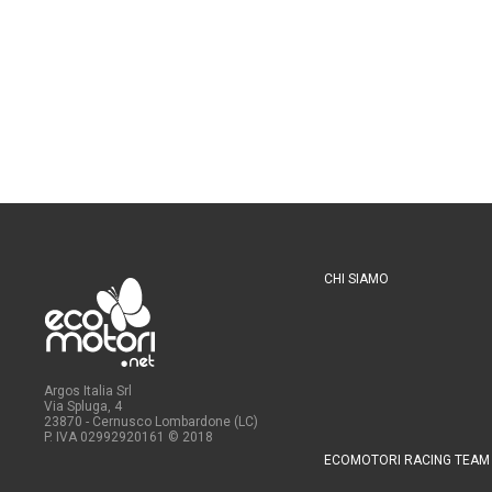
CHI SIAMO
Argos Italia Srl
Via Spluga, 4
23870 - Cernusco Lombardone (LC)
P. IVA 02992920161
© 2018
ECOMOTORI RACING TEAM