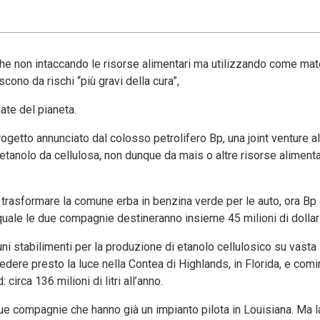
 che non intaccando le risorse alimentari ma utilizzando come mat
cono da rischi “più gravi della cura”,
ate del pianeta.
ogetto annunciato dal colosso petrolifero Bp, una joint venture a
etanolo da cellulosa, non dunque da mais o altre risorse aliment
 trasformare la comune erba in benzina verde per le auto, ora Bp a
a quale le due compagnie destineranno insieme 45 milioni di dollari
lcuni stabilimenti per la produzione di etanolo cellulosico su vasta 
dere presto la luce nella Contea di Highlands, in Florida, e comi
irca 136 milioni di litri all’anno.
e due compagnie che hanno già un impianto pilota in Louisiana. Ma 