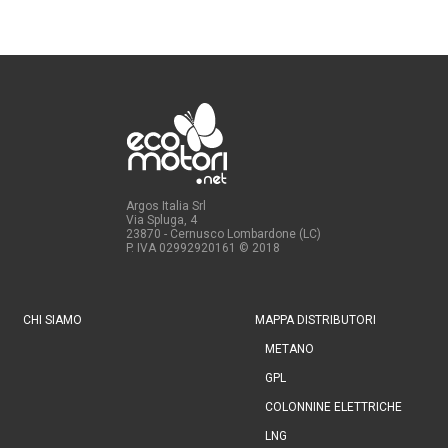
Argos Italia Srl
Via Spluga, 4
23870 - Cernusco Lombardone (LC)
P. IVA 02992920161
© 2018
CHI SIAMO
MAPPA DISTRIBUTORI
METANO
GPL
COLONNINE ELETTRICHE
LNG