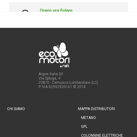
Argos Italia Srl
Via Spluga, 4
23870 - Cernusco Lombardone (LC)
P. IVA 02992920161
© 2018
CHI SIAMO
MAPPA DISTRIBUTORI
METANO
GPL
COLONNINE ELETTRICHE