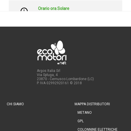
Argos Italia Srl
Via Spluga, 4
23870 - Cernusco Lombardone (LC)
P. IVA 02992920161
© 2018
CHI SIAMO
MAPPA DISTRIBUTORI
METANO
GPL
COLONNINE ELETTRICHE