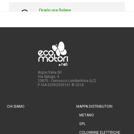
Argos Italia Srl
Via Spluga, 4
23870 - Cernusco Lombardone (LC)
P. IVA 02992920161
© 2018
CHI SIAMO
MAPPA DISTRIBUTORI
METANO
GPL
COLONNINE ELETTRICHE