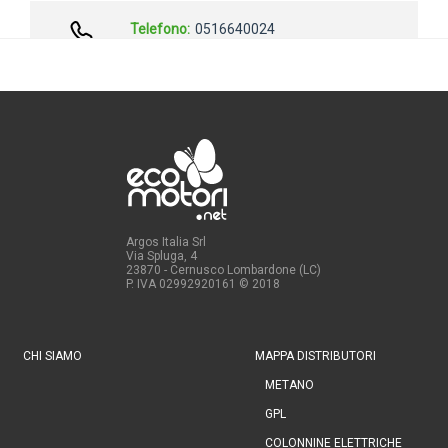
Argos Italia Srl
Via Spluga, 4
23870 - Cernusco Lombardone (LC)
P. IVA 02992920161
© 2018
CHI SIAMO
MAPPA DISTRIBUTORI
METANO
GPL
COLONNINE ELETTRICHE