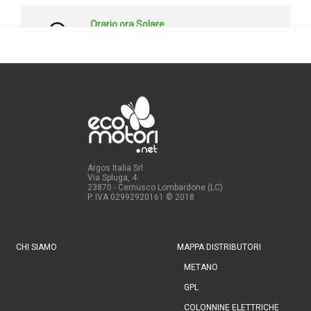
Argos Italia Srl
Via Spluga, 4
23870 - Cernusco Lombardone (LC)
P. IVA 02992920161
© 2018
CHI SIAMO
MAPPA DISTRIBUTORI
METANO
GPL
COLONNINE ELETTRICHE